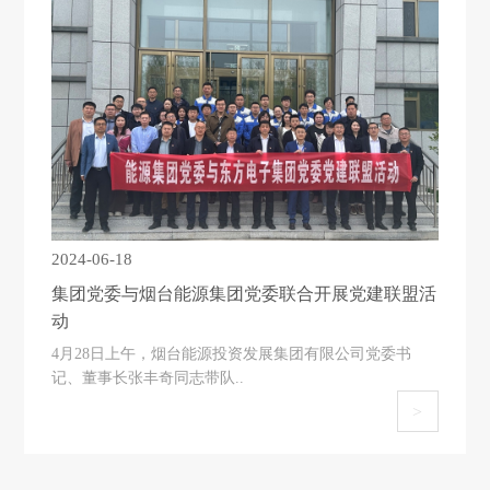
2024-06-18
集团党委与烟台能源集团党委联合开展党建联盟活
动
4月28日上午，烟台能源投资发展集团有限公司党委书
记、董事长张丰奇同志带队..
>