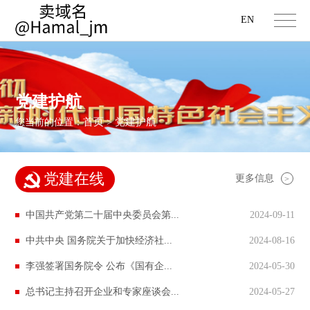
EN
党建护航
首页
党建护航
您当前的位置：
>
党建在线
更多信息
>
中国共产党第二十届中央委员会第...
2024-09-11
中共中央 国务院关于加快经济社...
2024-08-16
李强签署国务院令 公布《国有企...
2024-05-30
总书记主持召开企业和专家座谈会...
2024-05-27